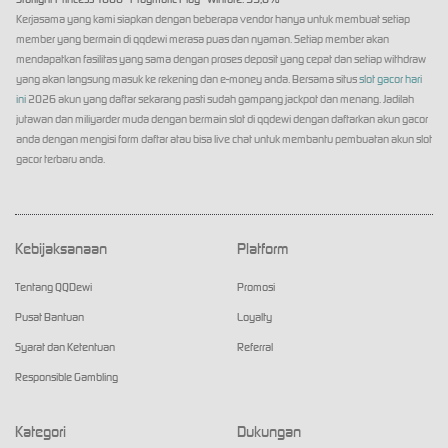
Kerjasama yang kami siapkan dengan beberapa vendor hanya untuk membuat setiap
member yang bermain di qqdewi merasa puas dan nyaman. Setiap member akan
mendapatkan fasilitas yang sama dengan proses deposit yang cepat dan setiap withdraw
yang akan langsung masuk ke rekening dan e-money anda. Bersama situs
slot gacor hari
ini
2026 akun yang daftar sekarang pasti sudah gampang jackpot dan menang. Jadilah
jutawan dan miliyarder muda dengan bermain slot di qqdewi dengan daftarkan akun gacor
anda dengan mengisi form daftar atau bisa live chat untuk membantu pembuatan akun slot
gacor terbaru anda.
Kebijaksanaan
Platform
Tentang QQDewi
Promosi
Pusat Bantuan
Loyalty
Syarat dan Ketentuan
Referral
Responsible Gambling
Kategori
Dukungan