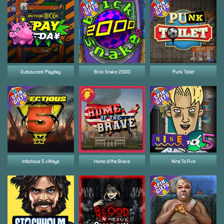
Outsourced: Payday
Brick Snake 2000
Punk Toilet
Infectious 5 xWays
Home of the Brave
Nine To Five