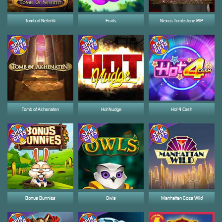
Tomb of Nefertiti
Fruits
Nexus Tombstone RIP
Tomb of Akhenaten
Hot Nudge
Hot 4 Cash
Bonus Bunnies
Owls
Manhattan Goes Wild