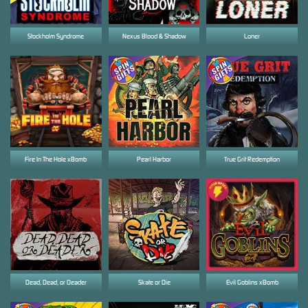
Stockholm Syndrome
Nexus Blood & Shadow
Loner
Fire In The Hole xBomb
Pearl Harbor
True Grit Redemption
Dead, Dead, or Deader
Skate or Die
Evil Goblins xBomb