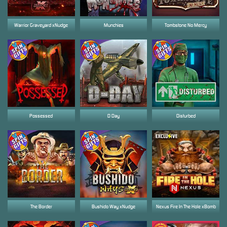
Warrior Graveyard xNudge
Munchies
Tombstone No Mercy
Possessed
D Day
Disturbed
The Border
Bushido Way xNudge
Nexus Fire In The Hole xBomb