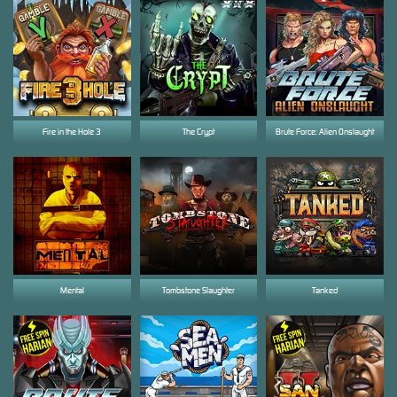
Fire in the Hole 3
The Crypt
Brute Force: Alien Onslaught
Mental
Tombstone Slaughter
Tanked