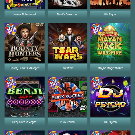
Nexus Outsourced
Devil's Crossroad
Little Bighorn
Bounty Hunters xNudge®
Tsar Wars
Mayan Magic Wildfire
Benji Killed in Vegas
Punk Rocker
DJ Psycho