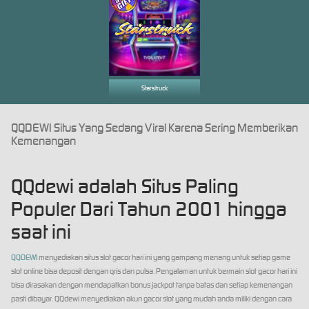
Starstruck
QQDEWI Situs Yang Sedang Viral Karena Sering Memberikan
Kemenangan
QQdewi adalah Situs Paling
Populer Dari Tahun 2001 hingga
saat ini
QQDEWI
menyediakan situs slot gacor hari ini yang gampang menang untuk setiap game
slot online bisa deposit dengan qris dan pulsa. Pengalaman untuk bermain slot gacor hari ini
bisa dirasakan dengan mendapatkan bonus jackpot tanpa batas dan setiap kemenangan
pasti dibayar. QQdewi menyediakan akun gacor slot yang mudah anda miliki dengan cara