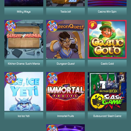
Milky Ways
Tesla Jolt
Casino Win Spin
Kitchen Drama: Sushi Mania
Dungeon Quest
Gaelic Gold
Ice Ice Yeti
Immortal Fruits
Outsourced: Slash Game