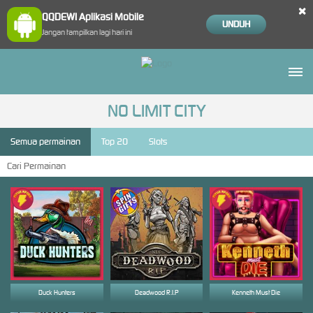
×
QQDEWI Aplikasi Mobile
UNDUH
Jangan tampilkan lagi hari ini
NO LIMIT CITY
Semua permainan
Top 20
Slots
Duck Hunters
Deadwood R.I.P
Kenneth Must Die