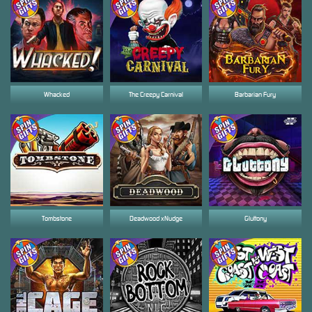
Whacked
The Creepy Carnival
Barbarian Fury
Tombstone
Deadwood xNudge
Gluttony