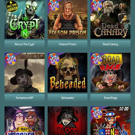
Nexus The Crypt
Folsom Prison
Dead Canary
Tombstone RIP
Beheaded
Road Rage