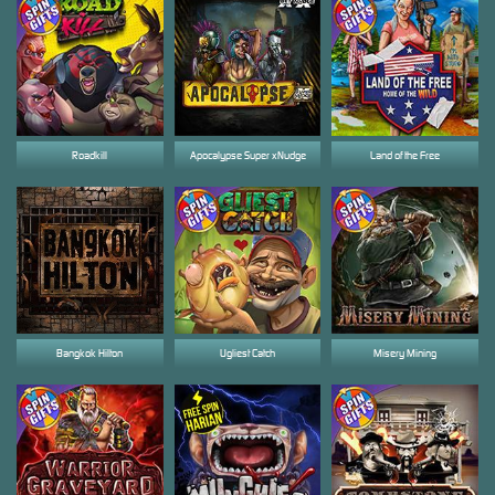
Roadkill
Apocalypse Super xNudge
Land of the Free
Bangkok Hilton
Ugliest Catch
Misery Mining