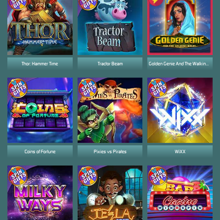
Thor: Hammer Time
Tractor Beam
Golden Genie And The Walking Wilds
Coins of Fortune
Pixies vs Pirates
WiXX