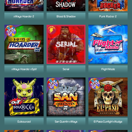
xWays Hoarder 2
Blood & Shadow
Punk Rocker 2
xWays Hoarder xSplit
Serial
Flight Mode
Outsourced
San Quentin xWays
El Pasa Gunfight xNudge