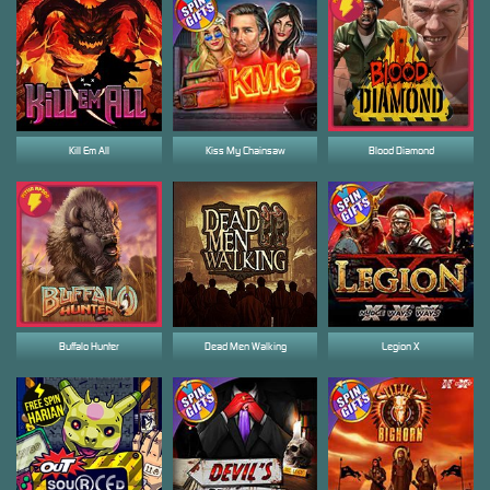
Kill Em All
Kiss My Chainsaw
Blood Diamond
Buffalo Hunter
Dead Men Walking
Legion X