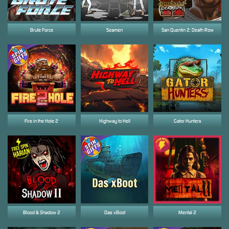
Brute Force
Seamen
San Quentin 2: Death Row
Fire in the Hole 2
Highway to Hell
Gator Hunters
Blood & Shadow 2
Das xBoot
Mental 2