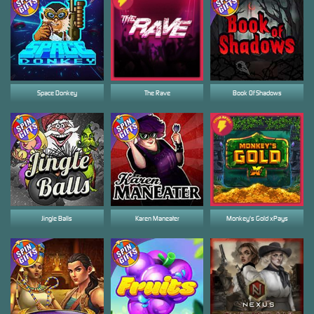
Space Donkey
The Rave
Book Of Shadows
Jingle Balls
Karen Maneater
Monkey's Gold xPays