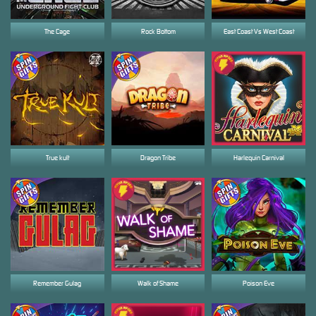
The Cage
Rock Bottom
East Coast Vs West Coast
True kult
Dragon Tribe
Harlequin Carnival
Remember Gulag
Walk of Shame
Poison Eve