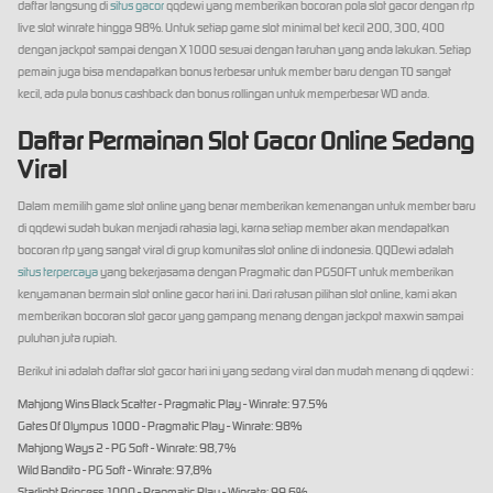
daftar langsung di
situs gacor
qqdewi yang memberikan bocoran pola slot gacor dengan rtp
live slot winrate hingga 98%. Untuk setiap game slot minimal bet kecil 200, 300, 400
dengan jackpot sampai dengan X1000 sesuai dengan taruhan yang anda lakukan. Setiap
pemain juga bisa mendapatkan bonus terbesar untuk member baru dengan TO sangat
kecil, ada pula bonus cashback dan bonus rollingan untuk memperbesar WD anda.
Daftar Permainan Slot Gacor Online Sedang
Viral
Dalam memilih game slot online yang benar memberikan kemenangan untuk member baru
di qqdewi sudah bukan menjadi rahasia lagi, karna setiap member akan mendapatkan
bocoran rtp yang sangat viral di grup komunitas slot online di indonesia. QQDewi adalah
situs terpercaya
yang bekerjasama dengan Pragmatic dan PGSOFT untuk memberikan
kenyamanan bermain slot online gacor hari ini. Dari ratusan pilihan slot online, kami akan
memberikan bocoran slot gacor yang gampang menang dengan jackpot maxwin sampai
puluhan juta rupiah.
Berikut ini adalah daftar slot gacor hari ini yang sedang viral dan mudah menang di qqdewi :
Mahjong Wins Black Scatter - Pragmatic Play - Winrate: 97.5%
Gates Of Olympus 1000 - Pragmatic Play - Winrate: 98%
Mahjong Ways 2 - PG Soft - Winrate: 98,7%
Wild Bandito - PG Soft - Winrate: 97,8%
Starlight Princess 1000 - Pragmatic Play - Winrate: 99,6%