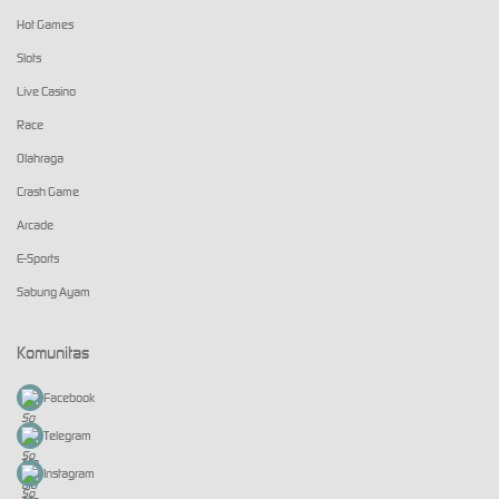
Hot Games
Slots
Live Casino
Race
Olahraga
Crash Game
Arcade
E-Sports
Sabung Ayam
Komunitas
Facebook
Telegram
Instagram