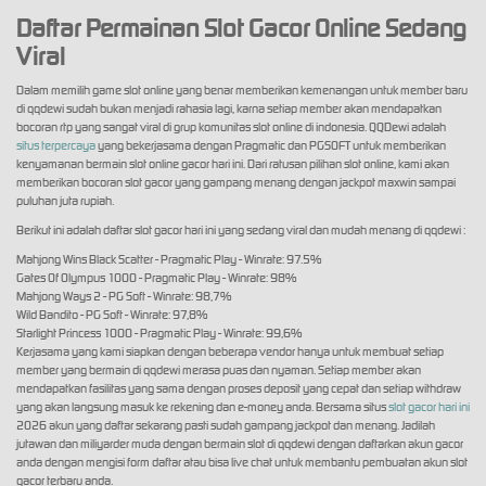
Daftar Permainan Slot Gacor Online Sedang
Viral
Dalam memilih game slot online yang benar memberikan kemenangan untuk member baru
di qqdewi sudah bukan menjadi rahasia lagi, karna setiap member akan mendapatkan
bocoran rtp yang sangat viral di grup komunitas slot online di indonesia. QQDewi adalah
situs terpercaya
yang bekerjasama dengan Pragmatic dan PGSOFT untuk memberikan
kenyamanan bermain slot online gacor hari ini. Dari ratusan pilihan slot online, kami akan
memberikan bocoran slot gacor yang gampang menang dengan jackpot maxwin sampai
puluhan juta rupiah.
Berikut ini adalah daftar slot gacor hari ini yang sedang viral dan mudah menang di qqdewi :
Mahjong Wins Black Scatter - Pragmatic Play - Winrate: 97.5%
Gates Of Olympus 1000 - Pragmatic Play - Winrate: 98%
Mahjong Ways 2 - PG Soft - Winrate: 98,7%
Wild Bandito - PG Soft - Winrate: 97,8%
Starlight Princess 1000 - Pragmatic Play - Winrate: 99,6%
Kerjasama yang kami siapkan dengan beberapa vendor hanya untuk membuat setiap
member yang bermain di qqdewi merasa puas dan nyaman. Setiap member akan
mendapatkan fasilitas yang sama dengan proses deposit yang cepat dan setiap withdraw
yang akan langsung masuk ke rekening dan e-money anda. Bersama situs
slot gacor hari ini
2026 akun yang daftar sekarang pasti sudah gampang jackpot dan menang. Jadilah
jutawan dan miliyarder muda dengan bermain slot di qqdewi dengan daftarkan akun gacor
anda dengan mengisi form daftar atau bisa live chat untuk membantu pembuatan akun slot
gacor terbaru anda.