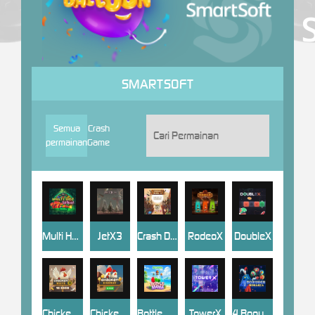
SMARTSOFT
Semua
Crash
permainan
Game
Multi Hot Wheel
JetX3
Crash Duel X
RodeoX
DoubleX
ChickenWays
Chicken Highway
Bottle Mania
TowerX
4 Bonuses Bonanza