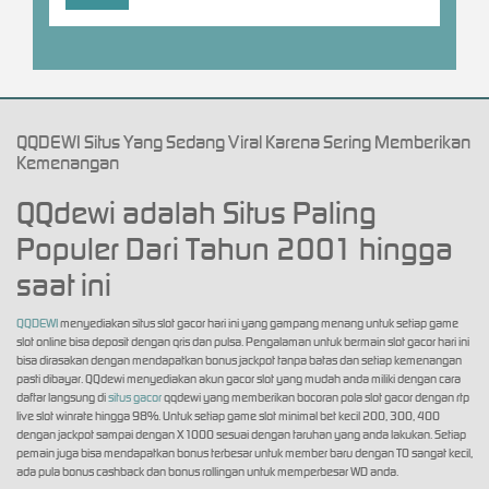
QQDEWI Situs Yang Sedang Viral Karena Sering Memberikan
Kemenangan
QQdewi adalah Situs Paling
Populer Dari Tahun 2001 hingga
saat ini
QQDEWI
menyediakan situs slot gacor hari ini yang gampang menang untuk setiap game
slot online bisa deposit dengan qris dan pulsa. Pengalaman untuk bermain slot gacor hari ini
bisa dirasakan dengan mendapatkan bonus jackpot tanpa batas dan setiap kemenangan
pasti dibayar. QQdewi menyediakan akun gacor slot yang mudah anda miliki dengan cara
daftar langsung di
situs gacor
qqdewi yang memberikan bocoran pola slot gacor dengan rtp
live slot winrate hingga 98%. Untuk setiap game slot minimal bet kecil 200, 300, 400
dengan jackpot sampai dengan X1000 sesuai dengan taruhan yang anda lakukan. Setiap
pemain juga bisa mendapatkan bonus terbesar untuk member baru dengan TO sangat kecil,
ada pula bonus cashback dan bonus rollingan untuk memperbesar WD anda.