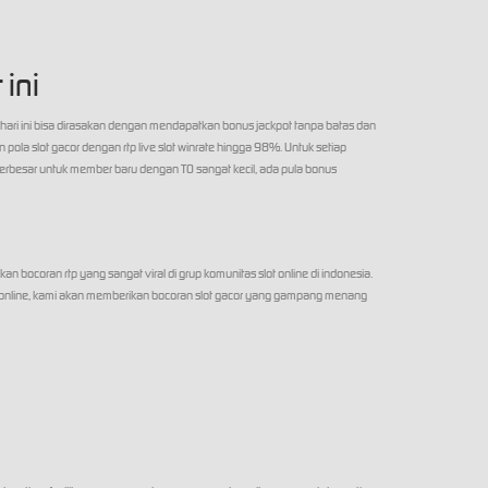
ini
 hari ini bisa dirasakan dengan mendapatkan bonus jackpot tanpa batas dan
la slot gacor dengan rtp live slot winrate hingga 98%. Untuk setiap
erbesar untuk member baru dengan TO sangat kecil, ada pula bonus
ocoran rtp yang sangat viral di grup komunitas slot online di indonesia.
ot online, kami akan memberikan bocoran slot gacor yang gampang menang