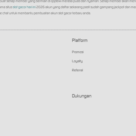
at setiap member yang bermain di qqdewi merasa puas dan nyaman. Setiap member akan mendap
ama situs
slot gacor hari ini
2026 akun yang daftar sekarang pasti sudah gampang jackpot dan mena
ive chat untuk membantu pembuatan akun slot gacor terbaru anda.
Platform
Promosi
Loyalty
Referral
Dukungan