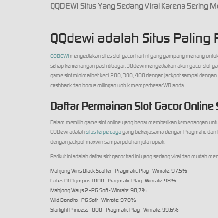
QQDEWI Situs Yang Sedang Viral Karena Sering
QQdewi adalah Situs Paling 
QQDEWI
menyediakan situs slot gacor hari ini yang gampang menang untuk 
setiap kemenangan pasti dibayar. QQdewi menyediakan akun gacor slot yan
game slot minimal bet kecil 200, 300, 400 dengan jackpot sampai dengan
cashback dan bonus rollingan untuk memperbesar WD anda.
Daftar Permainan Slot Gacor Online
Dalam memilih game slot online yang benar memberikan kemenangan untuk m
QQDewi adalah
situs terpercaya
yang bekerjasama dengan Pragmatic dan PG
dengan jackpot maxwin sampai puluhan juta rupiah.
Berikut ini adalah daftar slot gacor hari ini yang sedang viral dan mudah me
Mahjong Wins Black Scatter - Pragmatic Play - Winrate: 97.5%
Gates Of Olympus 1000 - Pragmatic Play - Winrate: 98%
Mahjong Ways 2 - PG Soft - Winrate: 98,7%
Wild Bandito - PG Soft - Winrate: 97,8%
Starlight Princess 1000 - Pragmatic Play - Winrate: 99,6%