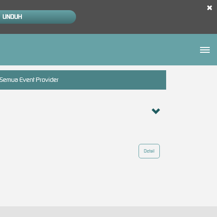
×
UNDUH
Semua Event Provider
Detail