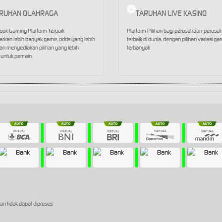
RUHAN OLAHRAGA
TARUHAN LIVE KASINO
ook Gaming Platform Terbaik
Platform Pilihan bagi perusahaan-perusa
kan lebih banyak game, odds yang lebih
terbaik di dunia, dengan pilihan variasi g
 dan menyediakan pilihan yang lebih
terbanyak
untuk pemain.
an tidak dapat diproses