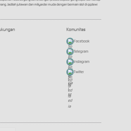
ng. Jadilah jutawan dan miliyarder muda dengan bermain slot di qqdewi
ukungan
Komunitas
Facebook
Telegram
Instagram
Twitter