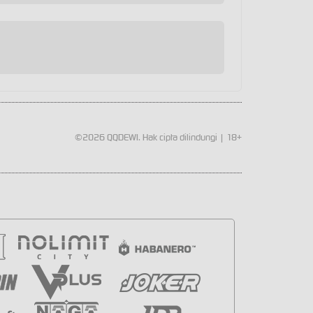
©2026 QQDEWI. Hak cipta dilindungi | 18+