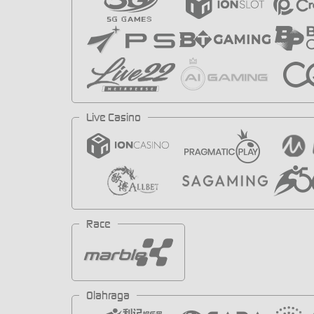
Live Casino
Race
Olahraga