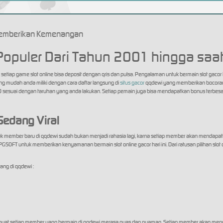
 Memberikan Kemenangan
Populer Dari Tahun 2001 hingga saat 
setiap game slot online bisa deposit dengan qris dan pulsa. Pengalaman untuk bermain slot gacor
g mudah anda miliki dengan cara daftar langsung di
situs gacor
qqdewi yang memberikan bocoran p
0 sesuai dengan taruhan yang anda lakukan. Setiap pemain juga bisa mendapatkan bonus terbesa
 Sedang Viral
ember baru di qqdewi sudah bukan menjadi rahasia lagi, karna setiap member akan mendapatkan bo
OFT untuk memberikan kenyamanan bermain slot online gacor hari ini. Dari ratusan pilihan slo
nang di qqdewi :
at setiap member yang bermain di qqdewi merasa puas dan nyaman. Setiap member akan mendap