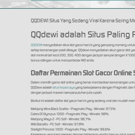
QQDEWI Situs Yang Sedang Viral Karena Sering
QQdewi adalah Situs Paling 
QQDEWI
menyediakan situs slot gacor hari ini yang gampang menang untuk 
setiap kemenangan pasti dibayar. QQdewi menyediakan akun gacor slot yan
slot minimal bet kecil 200, 300, 400 dengan jackpot sampai dengan X100
bonus rollingan untuk memperbesar WD anda.
Daftar Permainan Slot Gacor Online
Dalam memilih game slot online yang benar memberikan kemenangan untuk m
QQDewi adalah
situs terpercaya
yang bekerjasama dengan Pragmatic dan PGS
dengan jackpot maxwin sampai puluhan juta rupiah.
Berikut ini adalah daftar slot gacor hari ini yang sedang viral dan mudah me
Mahjong Wins Black Scatter - Pragmatic Play - Winrate: 97.5%
Gates Of Olympus 1000 - Pragmatic Play - Winrate: 98%
Mahjong Ways 2 - PG Soft - Winrate: 98,7%
Wild Bandito - PG Soft - Winrate: 97,8%
Starlight Princess 1000 - Pragmatic Play - Winrate: 99,6%
Kerjasama yang kami siapkan dengan beberapa vendor hanya untuk membu