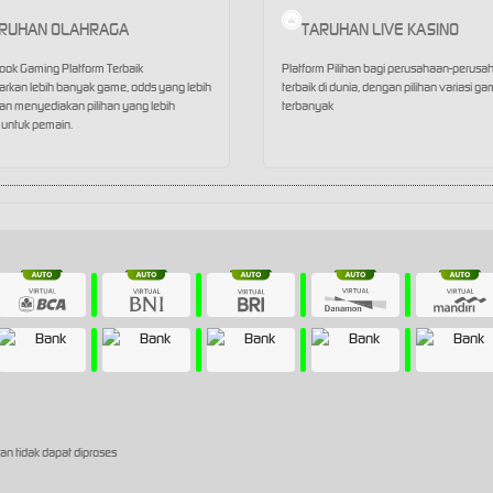
RUHAN OLAHRAGA
TARUHAN LIVE KASINO
ook Gaming Platform Terbaik
Platform Pilihan bagi perusahaan-perusa
kan lebih banyak game, odds yang lebih
terbaik di dunia, dengan pilihan variasi g
 dan menyediakan pilihan yang lebih
terbanyak
untuk pemain.
an tidak dapat diproses