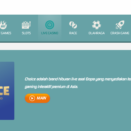
T GAMES
SLOTS
LIVE CASINO
RACE
OLAHRAGA
CRASH GAME
Choice adalah brand hiburan live asal Eropa yang menyediakan te
gaming interaktif premium di Asia.
MAIN