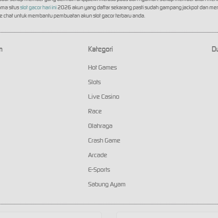
ama situs
slot gacor hari ini
2026 akun yang daftar sekarang pasti sudah gampang jackpot dan mena
ive chat untuk membantu pembuatan akun slot gacor terbaru anda.
m
Kategori
D
Hot Games
Slots
Live Casino
Race
Olahraga
Crash Game
Arcade
E-Sports
Sabung Ayam