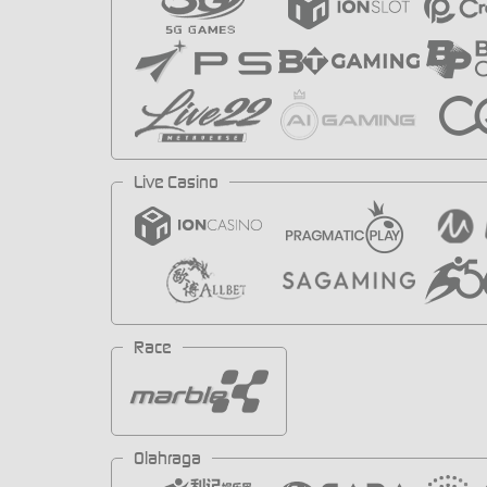
Live Casino
Race
Olahraga