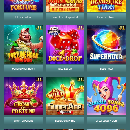
Joker's Fortune
Joker Coins Expanded
Devil Fire Twins
Fortune Hook Boom
Dice & Drop
Supernova
Crown of Fortune
Super Ace SPEED
Circus Joker 4096