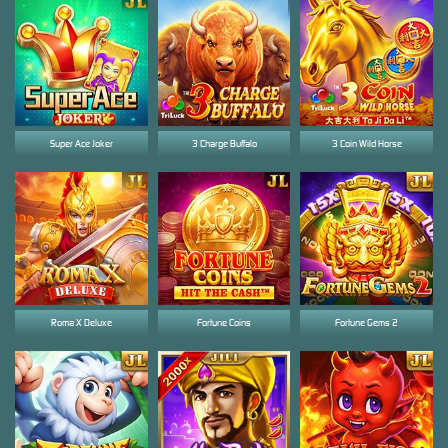
Super Ace Joker
3 Charge Buffalo
3 Coin Wild Horse
Roma X Deluxe
Fortune Coins
Fortune Gems 2