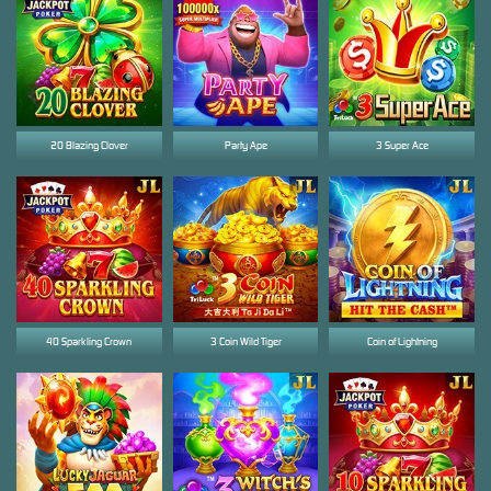
20 Blazing Clover
Party Ape
3 Super Ace
40 Sparkling Crown
3 Coin Wild Tiger
Coin of Lightning