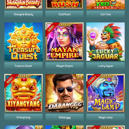
Shanghai Beauty
Gold Rush
Coin Tree
Treasure Quest
Mayan Empire
Lucky Jaguar
XiYangYang
Dabanggg
Magic Lamp