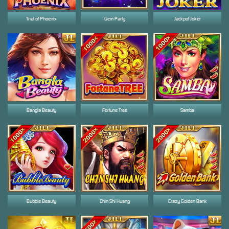
Trial of Phoenix
Gem Party
Jackpot Joker
Bangla Beauty
Fortune Tree
Samba
Bubble Beauty
Chin Shi Huang
Crazy Golden Bank