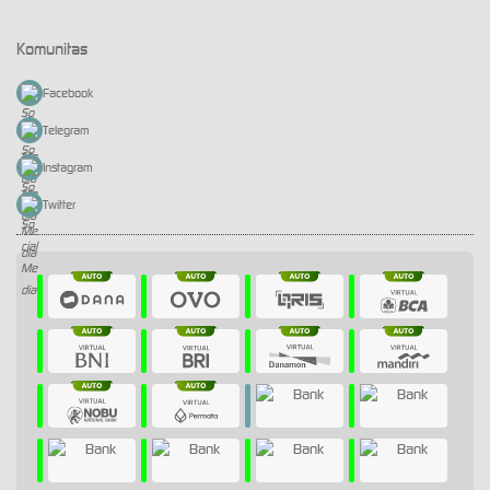
Komunitas
Facebook
Telegram
Instagram
Twitter