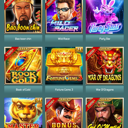
Bao boon chin
Wild Racer
Party Star
Book of Gold
Fortune Gems 3
War Of Dragons