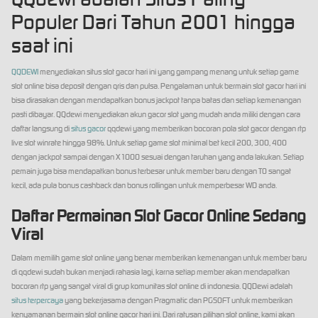
Populer Dari Tahun 2001 hingga
saat ini
QQDEWI
menyediakan situs slot gacor hari ini yang gampang menang untuk setiap game
slot online bisa deposit dengan qris dan pulsa. Pengalaman untuk bermain slot gacor hari ini
bisa dirasakan dengan mendapatkan bonus jackpot tanpa batas dan setiap kemenangan
pasti dibayar. QQdewi menyediakan akun gacor slot yang mudah anda miliki dengan cara
daftar langsung di
situs gacor
qqdewi yang memberikan bocoran pola slot gacor dengan rtp
live slot winrate hingga 98%. Untuk setiap game slot minimal bet kecil 200, 300, 400
dengan jackpot sampai dengan X1000 sesuai dengan taruhan yang anda lakukan. Setiap
pemain juga bisa mendapatkan bonus terbesar untuk member baru dengan TO sangat
kecil, ada pula bonus cashback dan bonus rollingan untuk memperbesar WD anda.
Daftar Permainan Slot Gacor Online Sedang
Viral
Dalam memilih game slot online yang benar memberikan kemenangan untuk member baru
di qqdewi sudah bukan menjadi rahasia lagi, karna setiap member akan mendapatkan
bocoran rtp yang sangat viral di grup komunitas slot online di indonesia. QQDewi adalah
situs terpercaya
yang bekerjasama dengan Pragmatic dan PGSOFT untuk memberikan
kenyamanan bermain slot online gacor hari ini. Dari ratusan pilihan slot online, kami akan