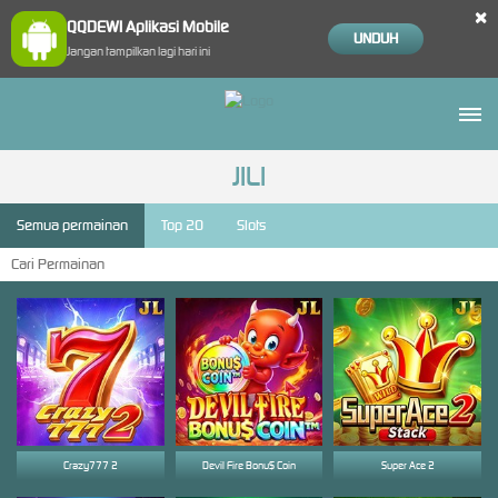
×
QQDEWI Aplikasi Mobile
UNDUH
Jangan tampilkan lagi hari ini
JILI
Semua permainan
Top 20
Slots
Crazy777 2
Devil Fire Bonu$ Coin
Super Ace 2