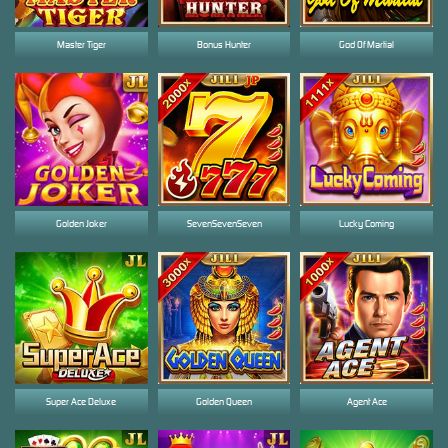
Master Tiger
Bonus Hunter
God Of Martial
Golden Joker
SevenSevenSeven
Lucky Coming
Super Ace Deluxe
Golden Queen
Agent Ace