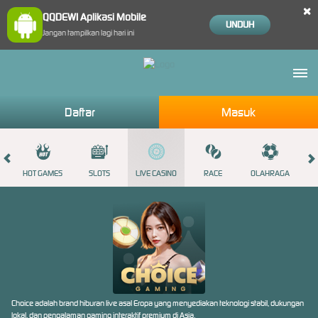
×
QQDEWI Aplikasi Mobile
UNDUH
Jangan tampilkan lagi hari ini
Daftar
Masuk
HOT GAMES
SLOTS
LIVE CASINO
RACE
OLAHRAGA
CRA
Choice adalah brand hiburan live asal Eropa yang menyediakan teknologi stabil, dukungan
lokal, dan pengalaman gaming interaktif premium di Asia.