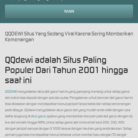
MAIN
QQDEWI Situs Yang Sedang Viral Karena Sering Memberikan
Kemenangan
QQdewi adalah Situs Paling
Populer Dari Tahun 2001 hingga
saat ini
QQDEWI
menyediakan situs slot gacor hari ini yang gampang menang untuk setiap game
slot online bisa deposit dengan qris dan pulsa. Pengalaman untuk bermain slot gacor hari ini
bisa dirasakan dengan mendapatkan bonus jackpot tanpa batas dan setiap kemenangan
pasti dibayar. QQdewi menyediakan akun gacor slot yang mudah anda miliki dengan cara
daftar langsung di
situs gacor
qqdewi yang memberikan bocoran pola slot gacor dengan rtp
live slot winrate hingga 98%. Untuk setiap game slot minimal bet kecil 200, 300, 400
dengan jackpot sampai dengan X1000 sesuai dengan taruhan yang anda lakukan. Setiap
pemain juga bisa mendapatkan bonus terbesar untuk member baru dengan TO sangat